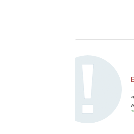
Pr
Wi
m